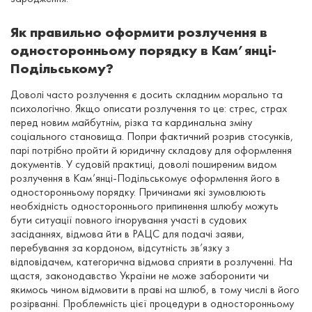
Як правильно оформити розлучення в
односторонньому порядку в Кам’янці-
Подільському?
Доволі часто розлучення є досить складним морально та
психологічно. Якщо описати розлучення то це: стрес, страх
перед новим майбутнім, різка та кардинальна зміну
соціального становища. Попри фактичний розрив стосунків,
парі потрібно пройти й юридичну складову для оформлення
документів. У судовій практиці, доволі поширеним видом
розлучення в Кам’янці-Подільськомує оформлення його в
односторонньому порядку. Причинами які зумовлюють
необхідність одностороннього припинення шлюбу можуть
бути ситуації повного ігнорування участі в судових
засіданнях, відмова йти в РАЦС для подачі заяви,
перебування за кордоном, відсутність зв’язку з
відповідачем, категорична відмова сприяти в розлученні. На
щастя, законодавство України не може заборонити чи
якимось чином відмовити в праві на шлюб, в тому числі в його
розірванні. Проблемність цієї процедури в односторонньому