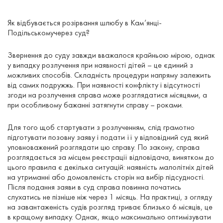
Як відбувається розірвання шлюбу в Кам’янці-
Подільськомучерез суд?
Звернення до суду завжди вважалося крайньою мірою, однак
у випадку розлучення при наявності дітей – це єдиний з
можливих способів. Складність процедури напряму залежить
від самих подружжь. При наявності конфлікту і відсутності
згоди на розлучення справа може розглядатися місяцями, а
при особливому бажанні затягнути справу – роками.
Для того щоб стартувати з розлученням, слід грамотно
підготувати позовну заяву і подати її у відповідний суд який
уповноважений розглядати цю справу. По закону, справа
розглядається за місцем реєстрації відповідача, винятком до
цього правила є декілька ситуацій: наявність малолітніх дітей
на утриманні або домовленість сторін на вибір підсудності.
Після подання заяви в суд справа повинна початись
слухатись не пізніше ніж через 1 місяць. На практиці, з огляду
на завантаженість судів розгляд триває близько 6 місяців, це
в кращому випадку. Однак, якщо максимально оптимізувати