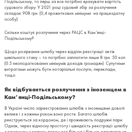
Подільському, то перш за все потрібно врахувати вартість
судового збору. У 2021 році судовий збір за розлучення
складає 908 грн. (0,4 прожиткових мінімуми на працездатну
особу).
Скільки коштує розлучення через РАЦС в Кам’янці-
Подільському?
Щодо розірвання шлюбу через відділи реєстрації актів
цивільного стану – то потрібно заплатити лише 8 грн. 50 коп.
(0.5 неоподаткованих мінімумів доходів громадян). Супутніми
витратами можуть бути нотаріальні послуги, переклади,
тощо.
Як відбувається розлучення з іноземцем в
Кам’янці-Подільському?
В Україні число зареєстрованих шлюбів з іноземцями доволі
велике і з кожним роком воно росте. Багато шлюбів
реєструються за кордоном, де і проживають подружні пари.
Однак, через відносну простоту і швидкість реєстрації шлюбу
з іноземцем з кожним роком все більше і більше одружуються