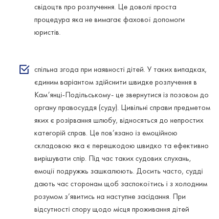
свідоцтв про розлучення. Це доволі проста
процедура яка не вимагає фахової допомоги
юристів.
спільна згода при наявності дітей. У таких випадках,
єдиним варіантом здійснити швидке розлучення в
Кам’янці-Подільському- це звернутися із позовом до
органу правосуддя (суду). Цивільні справи предметом
яких є розірвання шлюбу, відносяться до непростих
категорій справ. Це пов’язано із емоційною
складовою яка є перешкодою швидко та ефективно
вирішувати спір. Під час таких судових слухань,
емоції подружжь зашкалюють. Досить часто, судді
дають час сторонам щоб заспокоїтись і з холодним
розумом з’явитись на наступне засідання. При
відсутності спору щодо місця проживання дітей