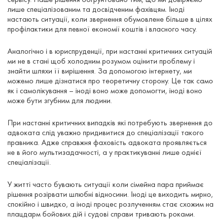
лише спеціалізованим та досвідченим фахівцям. Іноді
настають ситуації, коли звернення обумовлене більше в цілях
профілактики для певної економії коштів і власного часу.
Аналогічно і в юриспруденції, при настанні критичних ситуацій
ми не в стані щоб холодним розумом оцінити проблему і
знайти шляхи її вирішення. За допомогою інтернету, ми
можемо лише дізнатися про теоретичну сторону. Це так само
як і самолікування – іноді воно може допомогти, іноді воно
може бути згубним для людини.
При настанні критичних випадків які потребують звернення до
адвоката слід уважно придивитися до спеціалізації такого
правника. Адже справжня фаховість адвоката проявляється
не в його мультизадачності, а у практикуванні лише однієї
спеціалізації.
У житті часто бувають ситуації коли сімейна пара приймає
рішення розірвати шлюбні відносини. Іноді це виходить мирно,
спокійно і швидко, а іноді процес розлученням стає схожим на
плацдарм бойових дій і судові справи тривають роками.