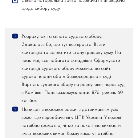
спільна нотаріальна заява позивача і відповідача
щодо вибору суду.
Розрахунок та сплата судового збору.
Здавалося би, що тут все просто. Взяти
квитанцію та заплатити сталу грошову суму. На
практиці, все набагато складніше. Сформувати
квитанції судового збору можливо на сайті
судової влади або ж безпосередньо в суді.
Вартість судового збору на розлучення через суд
в Кам’янці-Подільськомускладає 876 гривень 60
копійок.
Написання позовної заяви із дотриманням усіх
вимог що передбаченні у ЦПК України. У позові
потрібно грамотно, чітко та лаконічно викласти
зміст позовних вимог. Кожну вимогу потрібно