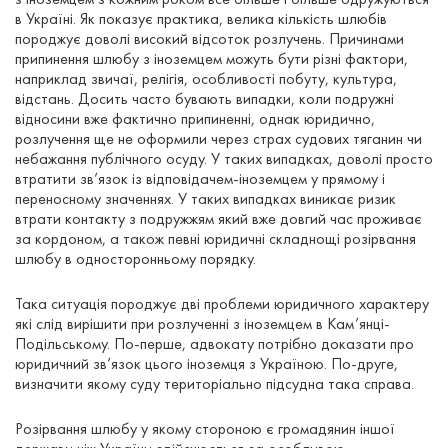
в Україні. Як показує практика, велика кількість шлюбів
породжує доволі високий відсоток розлучень. Причинами
припинення шлюбу з іноземцем можуть бути різні фактори,
наприклад звичаї, релігія, особливості побуту, культура,
відстань. Досить часто бувають випадки, коли подружні
відносини вже фактично припиненні, однак юридично,
розлучення ще не оформили через страх судових тяганин чи
небажання публічного осуду. У таких випадках, доволі просто
втратити зв’язок із відповідачем-іноземцем у прямому і
переносному значеннях. У таких випадках виникає ризик
втрати контакту з подружжям який вже довгий час проживає
за кордоном, а також певні юридичні складнощі розірвання
шлюбу в односторонньому порядку.
Така ситуація породжує дві проблеми юридичного характеру
які слід вирішити при розлученні з іноземцем в Кам’янці-
Подільському. По-перше, адвокату потрібно доказати про
юридичний зв’язок цього іноземця з Україною. По-друге,
визначити якому суду територіально підсудна така справа.
Розірвання шлюбу у якому стороною є громадянин іншої