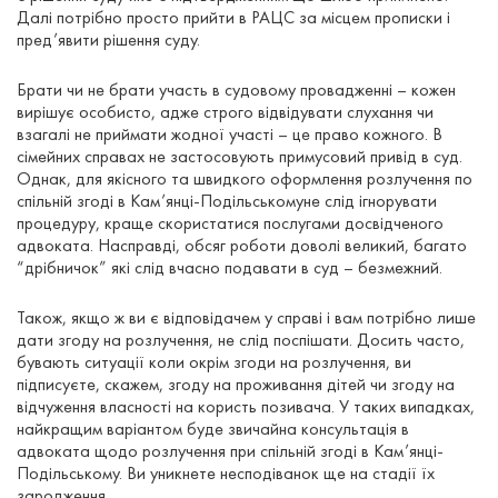
Далі потрібно просто прийти в РАЦС за місцем прописки і
пред’явити рішення суду.
Брати чи не брати участь в судовому провадженні – кожен
вирішує особисто, адже строго відвідувати слухання чи
взагалі не приймати жодної участі – це право кожного. В
сімейних справах не застосовують примусовий привід в суд.
Однак, для якісного та швидкого оформлення розлучення по
спільній згоді в Кам’янці-Подільськомуне слід ігнорувати
процедуру, краще скористатися послугами досвідченого
адвоката. Насправді, обсяг роботи доволі великий, багато
“дрібничок” які слід вчасно подавати в суд – безмежний.
Також, якщо ж ви є відповідачем у справі і вам потрібно лише
дати згоду на розлучення, не слід поспішати. Досить часто,
бувають ситуації коли окрім згоди на розлучення, ви
підписуєте, скажем, згоду на проживання дітей чи згоду на
відчуження власності на користь позивача. У таких випадках,
найкращим варіантом буде звичайна консультація в
адвоката щодо розлучення при спільній згоді в Кам’янці-
Подільському. Ви уникнете несподіванок ще на стадії їх
зародження.