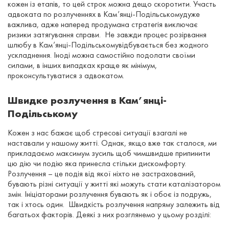
кожен із етапів, то цей строк можна дещо скоротити. Участь
адвоката по розлученнях в Кам’янці-Подільськомудуже
важлива, адже наперед продумана стратегія виключає
ризики затягування справи. Не завжди процес розірвання
шлюбу в Кам’янці-Подільськомувідбувається без жодного
ускладнення. Іноді можна самостійно подолати своїми
силами, в інших випадках краще як мінімум,
проконсультуватися з адвокатом.
Швидке розлучення в Кам’янці-
Подільському
Кожен з нас бажає щоб стресові ситуації взагалі не
наставали у нашому житті. Однак, якщо вже так сталося, ми
прикладаємо максимум зусиль щоб чимшвидше припинити
цю дію чи подію яка принесла стільки дискомфорту.
Розлучення – це подія від якої ніхто не застрахований,
бувають різні ситуації у житті які можуть стати каталізатором
змін. Ініціаторами розлучення бувають як і обоє із подружь,
так і хтось один. Швидкість розлучення напряму залежить від
багатьох факторів. Деякі з них розглянемо у цьому розділі: