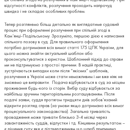
відсутності конфліктів, розлучення проходить напрочуд
швидко і не складає особливих проблем.
Тепер розглянемо більш детально як виглядатиме судовий
процес при оформленні розлучення при спільній згоді в
Кам’янці-Подільському. Зрозуміло, першою дією є написання
спільного позову в суд. Для правильного оформлення
потрібно дотримання всіх вимог статті 175 ЦПК України, для
цього можна знайти актуальний шаблон або
проконсультуватися з юристом. Шаблонний підхід до справи
ми не підтримуємо з простої причини. В нашій практиці,
зустрічаються випадки коли після “якісних” шаблонів,
розлучення в Україні може стати неможливим і ми вже ніяк не
зможемо це виправити. Подача відбувається в суд за місцем
проживання будь-кого із сторін. Вибір суду відбувається за
найбільш зручним територіальним розташуванням. Після
подачі заяви, суддя протягом тридцяти днів зобов’язаний
відкрити розгляд справ (за умови якщо дотримано всіх вимог
процесуального законодавства). Загальна тривалість
провадження може тривати близько 3-4 місяці через
завантаженість суддів, відпустки і тд. Кінцевим результатом –
є рішення суду яке є підтвердженням що шлюб припинено.