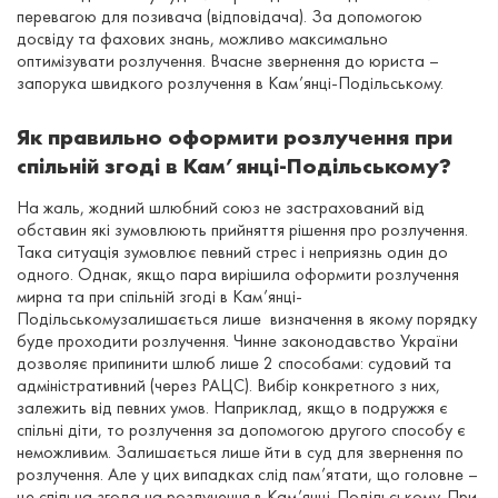
перевагою для позивача (відповідача). За допомогою
досвіду та фахових знань, можливо максимально
оптимізувати розлучення. Вчасне звернення до юриста –
запорука швидкого розлучення в Кам’янці-Подільському.
Як правильно оформити розлучення при
спільній згоді в Кам’янці-Подільському?
На жаль, жодний шлюбний союз не застрахований від
обставин які зумовлюють прийняття рішення про розлучення.
Така ситуація зумовлює певний стрес і неприязнь один до
одного. Однак, якщо пара вирішила оформити розлучення
мирна та при спільній згоді в Кам’янці-
Подільськомузалишається лише визначення в якому порядку
буде проходити розлучення. Чинне законодавство України
дозволяє припинити шлюб лише 2 способами: судовий та
адміністративний (через РАЦС). Вибір конкретного з них,
залежить від певних умов. Наприклад, якщо в подружжя є
спільні діти, то розлучення за допомогою другого способу є
неможливим. Залишається лише йти в суд для звернення по
розлучення. Але у цих випадках слід пам’ятати, що головне –
це спільна згода на розлучення в Кам’янці-Подільському. При