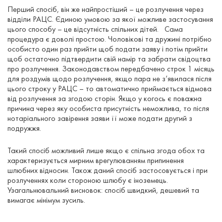
Перший спосіб, він же найпростіший – це розлучення через
відділи РАЦС. Єдиною умовою за якої можливе застосування
цього способу – це відсутність спільних дітей. Сама
процедура є доволі простою. Чоловікові та дружині потрібно
особисто один раз прийти щоб подати заяву і потім прийти
щоб остаточно підтвердити свій намір та забрати свідоцтва
про розлучення. Законодавством передбачено строк 1 місяць
для роздумів щодо розлучення, якщо пара не з’явилася після
цього строку у РАЦС – то автоматично приймається відмова
від розлучення за згодою сторін. Якщо у когось є поважна
причина через яку особиста присутність неможлива, то після
нотаріального завірення заяви її може подати другий з
подружжя.
Такий спосіб можливий лише якщо є спільна згода обох та
характеризується мирним врегулюванням припинення
шлюбних відносин. Також даний спосіб застосовується і при
розлученнях коли стороною шлюбу є іноземець.
Узагальнювальний висновок: спосіб швидкий, дешевий та
вимагає мінімум зусиль.