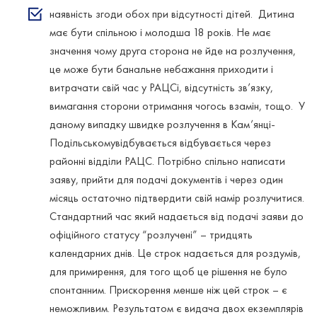
наявність згоди обох при відсутності дітей. Дитина
має бути спільною і молодша 18 років. Не має
значення чому друга сторона не йде на розлучення,
це може бути банальне небажання приходити і
витрачати свій час у РАЦСі, відсутність зв’язку,
вимагання сторони отримання чогось взамін, тощо. У
даному випадку швидке розлучення в Кам’янці-
Подільськомувідбувається відбувається через
районні відділи РАЦС. Потрібно спільно написати
заяву, прийти для подачі документів і через один
місяць остаточно підтвердити свій намір розлучитися.
Стандартний час який надається від подачі заяви до
офіційного статусу “розлучені” – тридцять
календарних днів. Це строк надається для роздумів,
для примирення, для того щоб це рішення не було
спонтанним. Прискорення менше ніж цей строк – є
неможливим. Результатом є видача двох екземплярів