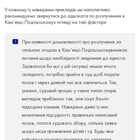
У кожному із наведених прикладів ми наполегливо
рекомендуємо звернутися до адвоката по розлученнях в
Кам’янці-Подільськомуз огляду на такі фактори:
При наявності домовленості про розлучення за
спільною згодою в Кам’янці-Подільськомувиникає
питання щодо необхідності звернення до юриста.
Здавалося би що у цій ситуації немає нічого
складного, потрібно прийти в суд щоб подати
позов і через деякий час все закінчиться. Так,
умовно, судовий процес у таких типах спорів
виглядає приблизно так, але існує безліч
підводних каменів. Наведемо деякі із них:
визначення підсудності, правильно написаний
позов, сплата судового збору, спільна заява
щодо місця проживання дітей і тд. Будь-яка
найменша помилка призведе до зупинення