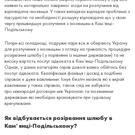
наявність нотаріально завіреної згоди на розлучення від
відповідача-іноземця. У таких випадках відпадає проблема з
підсудністю та необхідності розшуку відповідача що у свою
чергу пришвидшує розлучення з іноземцем в Кам’янці-
Подільському.
Попри всі складнощі, подружні пари все ж обирають Україну
для розлучення з іноземцем з огляду на тривалість процедури
розірвання шлюбу ( у порівнянні із іншими державами) та не
високу вартість послуг адвоката в Кам’янці-Подільському.
Однак, у даних категоріях справ доволі важко обійтись без
послуг адвоката. Кваліфікація фахівця і досвід в подібних
справах є дуже важливими. Існує безліч нюансів які є вкрай
важливими у таких справах, також слід не забувати
про міжнародні договори між Україною та іноземними
державами які необхідно враховувати при судовому
врегулюванні.
Як відбувається розірвання шлюбу в
Кам’янці-Подільському?