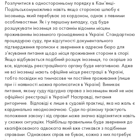
Розлучитися в односторонньому порядку в Кам’янці-
Подільськомуможливо навіть якщо стороною шлюбу є
іноземець який перебуває за кордоном, однак з певними
особливостями. Як і у першому випадку, суд буде
розшукувати іноземця за останнім відомим місцем
проживанням іноземного громадянина в Україні. Стандартною
процедурою суду, при відсутності документального
підтвердження прописки є звернення в адресне бюро для
з’ясування питання щодо місця проживання сторони в спорі.
Якщо відбувається подібний розшук іноземця, то скоріше за
все, відповідь реєстраційного органу буде негативною. Адже
не всі іноземці мають офіційне місце реєстрації в Україні,
тобто посвідки на тимчасове чи постійне проживання (лише
при її наявності можна прописатися в Україні). Виникає
питання, якому суду підсудна справа з іноземцем який не має
офіційної реєстрації в Україні? Насправді, питання
риторичне. Відповіді є лише в судовій практиці, яка на жаль є
кардинально неоднозначною. Суди по-різному трактують
положення закону і хід справи може значно відрізнятися навіть
у схожих ситуаціях. Найбільш правильним буде звернення до
кваліфікованого адвоката який вже стикався з подібними
справами. Однакових справ не буває, кожна з них потребує