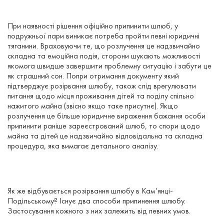
При наявності рішення офіційно припинити шлюб, у
подружньої пари виникає потреба пройти певні юридичні
тяганини. Враховуючи те, що розлучення це надзвичайно
складна та емоційна подія, сторони шукають можливості
якомога швидше завершити проблемну ситуацію і забути це
як страшний сон. Попри отримання документу який
підтверджує розірвання шлюбу, також слід врегулювати
питання щодо місця проживання дітей та поділу спільно
нажитого майна (звісно якщо таке присутнє). Якщо
розлучення це більше юридичне вираження бажання особи
припинити раніше зареєстрований шлюб, то спори щодо
майна та дітей це надзвичайно відповідальна та складна
процедура, яка вимагає детального аналізу.
Як же відбувається розірвання шлюбу в Кам’янці-
Подільському? Існує два способи припинення шлюбу.
Застосування кожного з них залежить від певних умов.