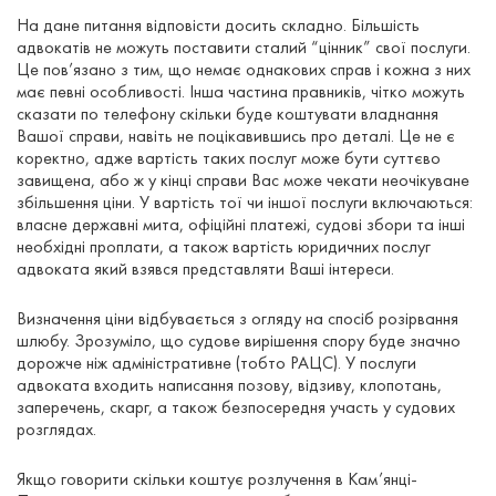
На дане питання відповісти досить складно. Більшість
адвокатів не можуть поставити сталий “цінник” свої послуги.
Це пов’язано з тим, що немає однакових справ і кожна з них
має певні особливості. Інша частина правників, чітко можуть
сказати по телефону скільки буде коштувати владнання
Вашої справи, навіть не поцікавившись про деталі. Це не є
коректно, адже вартість таких послуг може бути суттєво
завищена, або ж у кінці справи Вас може чекати неочікуване
збільшення ціни. У вартість тої чи іншої послуги включаються:
власне державні мита, офіційні платежі, судові збори та інші
необхідні проплати, а також вартість юридичних послуг
адвоката який взявся представляти Ваші інтереси.
Визначення ціни відбувається з огляду на спосіб розірвання
шлюбу. Зрозуміло, що судове вирішення спору буде значно
дорожче ніж адміністративне (тобто РАЦС). У послуги
адвоката входить написання позову, відзиву, клопотань,
заперечень, скарг, а також безпосередня участь у судових
розглядах.
Якщо говорити скільки коштує розлучення в Кам’янці-