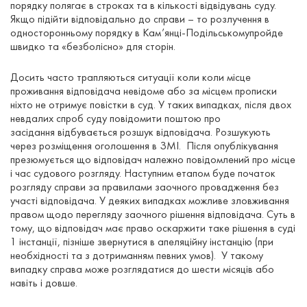
порядку полягає в строках та в кількості відвідувань суду.
Якщо підійти відповідально до справи – то розлучення в
односторонньому порядку в Кам’янці-Подільськомупройде
швидко та «безболісно» для сторін.
Досить часто трапляються ситуації коли коли місце
проживання відповідача невідоме або за місцем прописки
ніхто не отримує повістки в суд. У таких випадках, після двох
невдалих спроб суду повідомити поштою про
засідання відбувається розшук відповідача. Розшукують
через розміщення оголошення в ЗМІ. Після опублікування
презюмується що відповідач належно повідомлений про місце
і час судового розгляду. Наступним етапом буде початок
розгляду справи за правилами заочного провадження без
участі відповідача. У деяких випадках можливе зловживання
правом щодо перегляду заочного рішення відповідача. Суть в
тому, що відповідач має право оскаржити таке рішення в суді
1 інстанції, пізніше звернутися в апеляційну інстанцію (при
необхідності та з дотриманням певних умов). У такому
випадку справа може розглядатися до шести місяців або
навіть і довше.