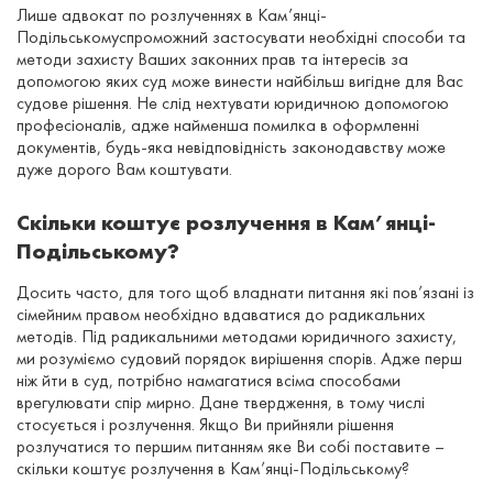
Лише адвокат по розлученнях в Кам’янці-
Подільськомуспроможний застосувати необхідні способи та
методи захисту Ваших законних прав та інтересів за
допомогою яких суд може винести найбільш вигідне для Вас
судове рішення. Не слід нехтувати юридичною допомогою
професіоналів, адже найменша помилка в оформленні
документів, будь-яка невідповідність законодавству може
дуже дорого Вам коштувати.
Скільки коштує розлучення в Кам’янці-
Подільському?
Досить часто, для того щоб владнати питання які пов’язані із
сімейним правом необхідно вдаватися до радикальних
методів. Під радикальними методами юридичного захисту,
ми розуміємо судовий порядок вирішення спорів. Адже перш
ніж йти в суд, потрібно намагатися всіма способами
врегулювати спір мирно. Дане твердження, в тому числі
стосується і розлучення. Якщо Ви прийняли рішення
розлучатися то першим питанням яке Ви собі поставите –
скільки коштує розлучення в Кам’янці-Подільському?