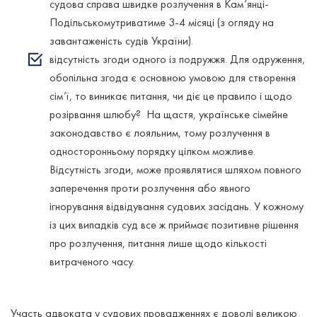
судова справа швидке розлучення в Кам’янці-
Подільськомутриватиме 3-4 місяці (з огляду на
завантаженість судів України).
відсутність згоди одного із подружжя. Для одруження,
обопільна згода є основною умовою для створення
сім’ї, то виникає питання, чи діє це правило і щодо
розірвання шлюбу? На щастя, українське сімейне
законодавство є лояльним, тому розлучення в
односторонньому порядку цілком можливе.
Відсутність згоди, може проявлятися шляхом повного
заперечення проти розлучення або явного
ігнорування відвідування судових засідань. У кожному
із цих випадків суд все ж приймає позитивне рішення
про розлучення, питання лише щодо кількості
витраченого часу.
Участь адвоката у судових провадженнях є доволі великою