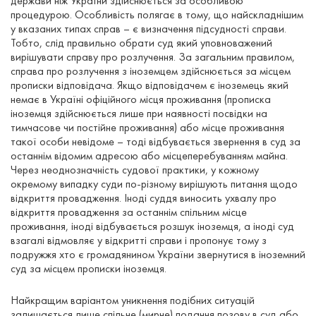
держави ніж України здійснюється за особливою
процедурою. Особливість полягає в тому, що найскладнішим
у вказаних типах справ – є визначення підсудності справи.
Тобто, слід правильно обрати суд який уповноважений
вирішувати справу про розлучення. За загальним правилом,
справа про розлучення з іноземцем здійснюється за місцем
прописки відповідача. Якщо відповідачем є іноземець який
немає в Україні офіційного місця проживання (прописка
іноземця здійснюється лише при наявності посвідки на
тимчасове чи постійне проживання) або місце проживання
такої особи невідоме – тоді відбувається звернення в суд за
останнім відомим адресою або місцеперебуванням майна.
Через неоднозначність судової практики, у кожному
окремому випадку суди по-різному вирішують питання щодо
відкриття провадження. Іноді суддя виносить ухвалу про
відкриття провадження за останнім спільним місце
проживання, іноді відбувається розшук іноземця, а іноді суд
взагалі відмовляє у відкритті справи і пропонує тому з
подружжя хто є громадянином України звернутися в іноземний
суд за місцем прописки іноземця.
Найкращим варіантом уникнення подібних ситуацій
залишається лише спільне (мирне) подання позову в суд або