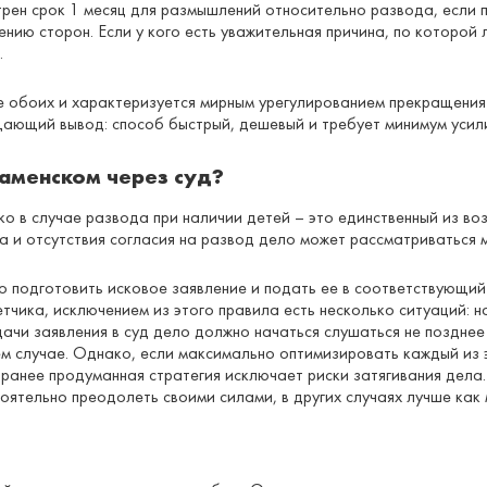
ен срок 1 месяц для размышлений относительно развода, если па
нию сторон. Если у кого есть уважительная причина, по которой 
.
е обоих и характеризуется мирным урегулированием прекращения
ающий вывод: способ быстрый, дешевый и требует минимум усил
аменском через суд?
ко в случае развода при наличии детей – это единственный из в
та и отсутствия согласия на развод дело может рассматриваться 
о подготовить исковое заявление и подать ее в соответствующи
етчика, исключением из этого правила есть несколько ситуаций: 
ачи заявления в суд дело должно начаться слушаться не позднее 
ем случае. Однако, если максимально оптимизировать каждый из э
ранее продуманная стратегия исключает риски затягивания дела
оятельно преодолеть своими силами, в других случаях лучше как