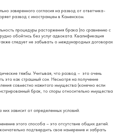
льно заверенного согласия на развод от ответчика-
оряет развод с иностранцем в Каменском.
льность процедуры расторжения брака (по сравнению с
трудно обойтись без услуг адвоката. Квалификация
 также следует не забывать о международных договорах
ические тяжбы. Учитывая, что развод – это очень
ь это как страшный сон. Несмотря на получение
ления совместно нажитого имущества (конечно если
гистрированный брак, то споры относительно имущества
 них зависит от определенных условий.
енение этого способа – это отсутствие общих детей.
окончательно подтвердить свое намерение и забрать