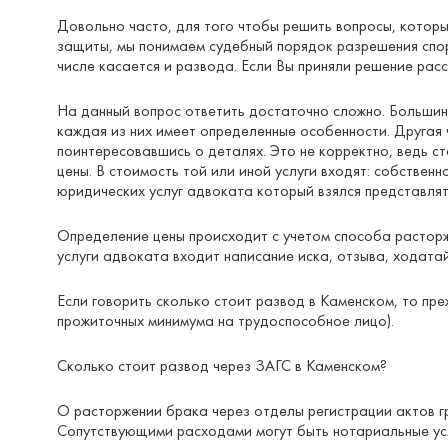
Довольно часто, для того чтобы решить вопросы, кото
защиты, мы понимаем судебный порядок разрешения споро
числе касается и развода. Если Вы приняли решение рас
На данный вопрос ответить достаточно сложно. Большинст
каждая из них имеет определенные особенности. Другая 
поинтересовавшись о деталях. Это не корректно, ведь с
цены. В стоимость той или иной услуги входят: собстве
юридических услуг адвоката который взялся представлят
Определение цены происходит с учетом способа расторже
услуги адвоката входит написание иска, отзыва, ходата
Если говорить сколько стоит развод в Каменском, то пре
прожиточных минимума на трудоспособное лицо).
Сколько стоит развод через ЗАГС в Каменском?
О расторжении брака через отделы регистрации актов гр
Сопутствующими расходами могут быть нотариальные усл