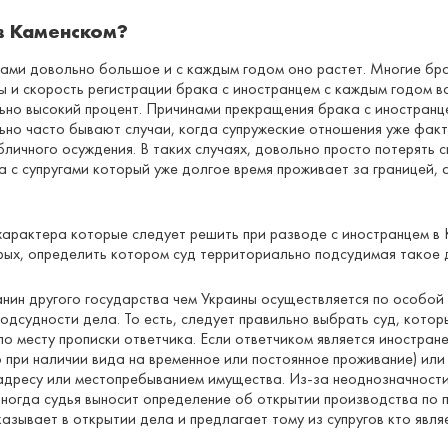
в Каменском?
цами довольно большое и с каждым годом оно растет. Многие бра
ы и скорость регистрации брака с иностранцем с каждым годом в
но высокий процент. Причинами прекращения брака с иностранц
льно часто бывают случаи, когда супружеские отношения уже фа
личного осуждения. В таких случаях, довольно просто потерять с
кта с супругами который уже долгое время проживает за границей
арактера которые следует решить при разводе с иностранцем в 
орых, определить котором суд территориально подсудимая такое 
нин другого государства чем Украины осуществляется по особой
подсудности дела. То есть, следует правильно выбрать суд, кот
по месту прописки ответчика. Если ответчиком является иностран
 при наличии вида на временное или постоянное проживание) или
адресу или местопребыванием имущества. Из-за неоднозначности
ногда судья выносит определение об открытии производства по 
азывает в открытии дела и предлагает тому из супругов кто явл