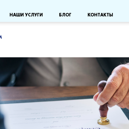
НАШИ УСЛУГИ
БЛОГ
КОНТАКТЫ
м
Алименты с иностранца
Раз
Взыскание алиментов за границей
Увеличение размера алиментов
Уменьшение размера алиментов
Определение места жительства ребенка
Лишение родительских прав
Восстановления родительских прав после их лишения
Установление отцовства
Оспаривание отцовства