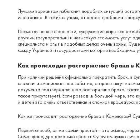
Лучшим вариантом избегания подобных ситуаций остается
иностранца. В таких случаях, отпадает проблема с подс
Несмотря на все сложности, супружеские пары все же в
другими государствами) и невысокую стоимость услуг ад
специалиста и опыт в подобных делах очень важны. Сущ
между Украиной и государствами которые необходимо уч
Как происходит расторжение брака в 
При наличии решения официально прекратить брак, в су
сложная и эмоциональное событие, стороны ищут возмож
документа подтверждающего расторжение брака, также с
такое присутствует). Если развод ,в большой мере, это
и детей это очень ответственная и сложная процедура, 
Как же происходит расторжение брака в Каменском? Сущ
Первый способ, он же самый простой – это развод через
Сама процедура довольно проста. Супругам нужно лично