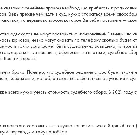
рые связаны с семейным правом необходимо прибегать к радикал
в. Ведь прежде чем идти в суд, нужно стараться всеми способам
ставаться, то первым вопросом которое Вы себе поставите — ско
во адвокатов не могут поставить фиксированный “ценник” на свои
часть юристов, четко могут сказать по телефону сколько будет 
тоимость таких услуг может быть существенно завышена, или же 
нно государственные пошлины, официальные платежи, судебные сб
ь Ваши интересы.
ния брака. Понятно, что судебное решение спора будет значите
йств, возражений, жалоб, а также непосредственное участие в су
жде всего нужно учесть стоимость судебного сбора. В 2021 году с
ажданского состояния — то нужно заплатить всего 8 грн. 50 коп.
уги, переводы и тому подобное.