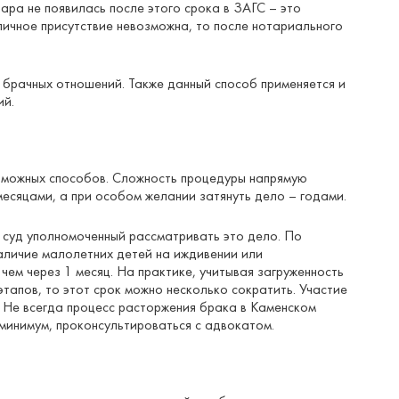
ра не появилась после этого срока в ЗАГС – это
личное присутствие невозможна, то после нотариального
 брачных отношений. Также данный способ применяется и
ий.
озможных способов. Сложность процедуры напрямую
месяцами, а при особом желании затянуть дело – годами.
й суд уполномоченный рассматривать это дело. По
наличие малолетних детей на иждивении или
чем через 1 месяц. На практике, учитывая загруженность
тапов, то этот срок можно несколько сократить. Участие
. Не всегда процесс расторжения брака в Каменском
 минимум, проконсультироваться с адвокатом.