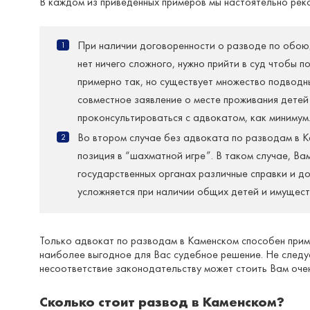
В каждом из приведенных примеров мы настоятельно рек
При наличии договоренности о разводе по обоюд
нет ничего сложного, нужно прийти в суд чтобы п
примерно так, но существует множество подводны
совместное заявление о месте проживания детей
проконсультироваться с адвокатом, как минимум
Во втором случае без адвоката по разводам в Ка
позиция в “шахматной игре”. В таком случае, В
государственных органах различные справки и д
усложняется при наличии общих детей и имущест
Только адвокат по разводам в Каменском способен при
наиболее выгодное для Вас судебное решение. Не след
несоответствие законодательству может стоить Вам оче
Сколько стоит развод в Каменском?