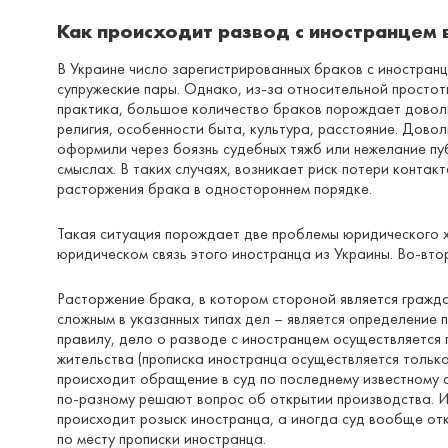
Как происходит развод с иностранцем 
В Украине число зарегистрированных браков с иностран
супружеские пары. Однако, из-за относительной простот
практика, большое количество браков порождает доволь
религия, особенности быта, культура, расстояние. Дово
оформили через боязнь судебных тяжб или нежелание пуб
смыслах. В таких случаях, возникает риск потери конта
расторжения брака в одностороннем порядке.
Такая ситуация порождает две проблемы юридического х
юридическом связь этого иностранца из Украины. Во-вт
Расторжение брака, в котором стороной является гражда
сложным в указанных типах дел – является определение 
правилу, дело о разводе с иностранцем осуществляется 
жительства (прописка иностранца осуществляется только
происходит обращение в суд по последнему известному 
по-разному решают вопрос об открытии производства. И
происходит розыск иностранца, а иногда суд вообще отк
по месту прописки иностранца.