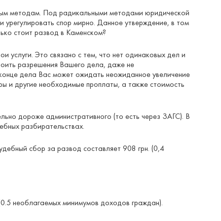
ьным методам. Под радикальными методами юридической
и урегулировать спор мирно. Данное утверждение, в том
лько стоит развод в Каменском?
 услуги. Это связано с тем, что нет одинаковых дел и
стоить разрешения Вашего дела, даже не
в конце дела Вас может ожидать неожиданное увеличение
оры и другие необходимые проплаты, а также стоимость
льно дороже административного (то есть через ЗАГС). В
дебных разбирательствах.
удебный сбор за развод составляет 908 грн. (0,4
 (0.5 необлагаемых минимумов доходов граждан).