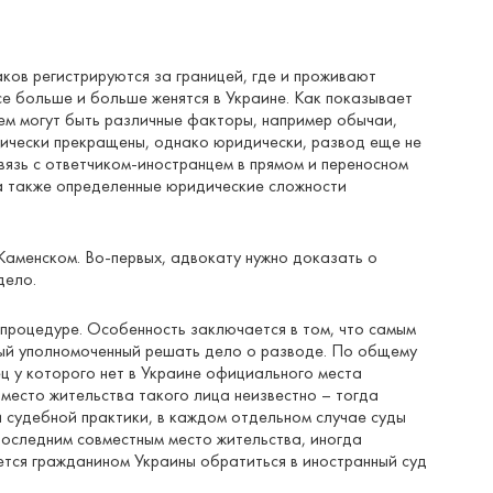
ков регистрируются за границей, где и проживают
се больше и больше женятся в Украине. Как показывает
ем могут быть различные факторы, например обычаи,
ктически прекращены, однако юридически, развод еще не
вязь с ответчиком-иностранцем в прямом и переносном
, а также определенные юридические сложности
Каменском. Во-первых, адвокату нужно доказать о
дело.
 процедуре. Особенность заключается в том, что самым
орый уполномоченный решать дело о разводе. По общему
ец у которого нет в Украине официального места
 место жительства такого лица неизвестно – тогда
 судебной практики, в каждом отдельном случае суды
последним совместным место жительства, иногда
яется гражданином Украины обратиться в иностранный суд