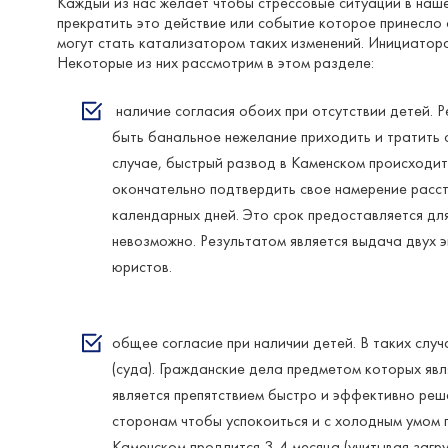
Каждый из нас желает чтобы стрессовые ситуации в наше
прекратить это действие или событие которое принесло 
могут стать катализатором таких изменений. Инициатора
Некоторые из них рассмотрим в этом разделе:
наличие согласия обоих при отсутствии детей. 
быть банальное нежелание приходить и тратить с
случае, быстрый развод в Каменском происходит
окончательно подтвердить свое намерение расс
календарных дней. Это срок предоставляется для
невозможно. Результатом является выдача двух 
юристов.
общее согласие при наличии детей. В таких случ
(суда). Гражданские дела предметом которых яв
является препятствием быстро и эффективно реш
сторонам чтобы успокоиться и с холодным умом 
Каменском продлится 3-4 месяца (учитывая загру