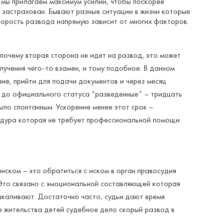
 мы прилагаем максимум усилий, чтобы поскорее
 застрахован. Бывают разные ситуации в жизни которые
корость развода напрямую зависит от многих факторов.
почему вторая сторона не идет на развод, это может
лучения чего-то взамен, и тому подобное. В данном
ие, прийти для подачи документов и через месяц
я до официального статуса “разведенные” – тридцать
ыло спонтанным. Ускорение менее этот срок –
цедура которая не требует профессиональной помощи
нском – это обратиться с иском в орган правосудия
. Это связано с эмоциональной составляющей которая
ашкаливают. Достаточно часто, судьи дают время
е жительства детей судебное дело скорый развод в