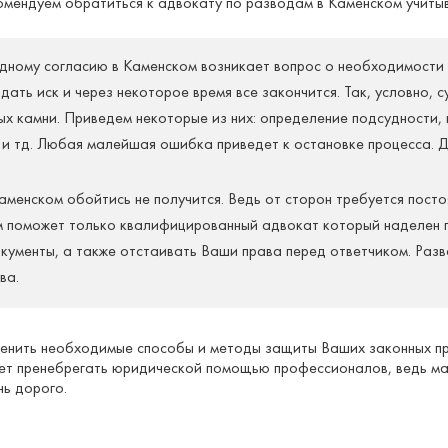
омендуем обратиться к адвокату по разводам в Каменском учит
ному согласию в Каменском возникает вопрос о необходимости о
одать иск и через некоторое время все закончится. Так, условно, 
х камни. Приведем некоторые из них: определение подсудности, 
 и тд. Любая малейшая ошибка приведет к остановке процесса. Д
.
менском обойтись не получится. Ведь от сторон требуется посто
ам поможет только квалифицированный адвокат который наделен п
окументы, а также отстаивать Ваши права перед ответчиком. Разв
ва.
менить необходимые способы и методы защиты Ваших законных пр
ует пренебрегать юридической помощью профессионалов, ведь 
нь дорого.