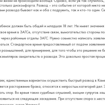
й жизни не происходили вообще. Однако, если уж так случилось,
столько дискомфорта. Развод – это событие от которой никто не
ми развода бывают как и оба с подружить, так и кто-то один. С
Ребенок должен быть общей и младшая 18 лет. Не имеет значения 
вое время в ЗАГСе, отсутствие связи, вымогательство стороны по
 через районные отделы ЗАГС. Нужно совместно написать заявлен
таться. Стандартное время предоставляемый от подачи заявлени
 размышлений, для примирения, для того чтобы это решение не б
экземпляров свидетельств о разводе. Это довольно простая про
аях, единственным вариантом осуществить быстрый развод в Каме
ляется расторжение брака, относятся к непростым категорий дел
ать спор. Во время таких судебных слушаний, эмоции супругов з
появиться на следующее заседание. При отсутствии спора о мест
женность судов Украины).