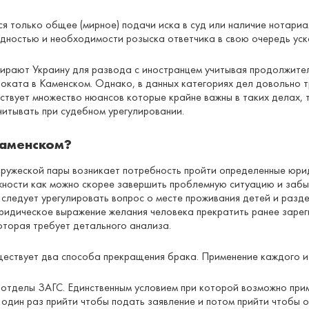
 только общее (мирное) подачи иска в суд или наличие нотариа
удностью и необходимости розыска ответчика в свою очередь уск
ыбирают Украину для развода с иностранцем учитывая продолжите
воката в Каменском. Однако, в данных категориях дел довольно 
ествует множество нюансов которые крайне важны в таких делах,
итывать при судебном урегулировании.
Каменском?
пружеской пары возникает потребность пройти определенные юрид
ности как можно скорее завершить проблемную ситуацию и забыт
ледует урегулировать вопрос о месте проживания детей и разде
 юридическое выражение желания человека прекратить ранее заре
которая требует детального анализа.
ествует два способа прекращения брака. Применение каждого из
 отделы ЗАГС. Единственным условием при которой возможно прим
 один раз прийти чтобы подать заявление и потом прийти чтобы 