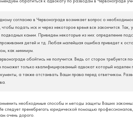
омендуем обратиться к адвокату по разводам в Червонограде у
ному согласию в Червонограде возникает вопрос о необходимост
д чтобы подать иск и через некоторое время все закончится. Так, 
 подводных камни. Приведем некоторые из них: определение подс
 проживания детей и тд. Любая малейшая ошибка приведет к оста
ом, как минимум.
рвонограде обойтись не получится. Ведь от сторон требуется по
ам поможет только квалифицированный адвокат который наделен п
окументы, а также отстаивать Ваши права перед ответчиком. Разв
ва.
применить необходимые способы и методы защиты Ваших законных
 Не следует пренебрегать юридической помощью профессионалов
ам очень дорого.