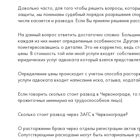
Довольно часто, для того чтобы решить вопросы, кото
защиты, мы понимаем судебный порядок разрешения споро
числе касается и развода. Если Вы приняли решение рас
На данный вопрос ответить достаточно сложно. Большинст
каждая из них имеет определенные особенности. Другая 
поинтересовавшись о деталях. Это не корректно, ведь с
цены. В стоимость той или иной услуги входят: собстве
юридических услуг адвоката который взялся представлят
Определение цены происходит с учетом способа расторже
услуги адвоката входит написание иска, отзыва, ходата
Если говорить сколько стоит развод в Червонограде, то 
прожиточных минимума на трудоспособное лицо).
Сколько стоит развод через ЗАГС в Червонограде?
О расторжении брака через отделы регистрации актов гр
Сопутствующими расходами могут быть нотариальные усл