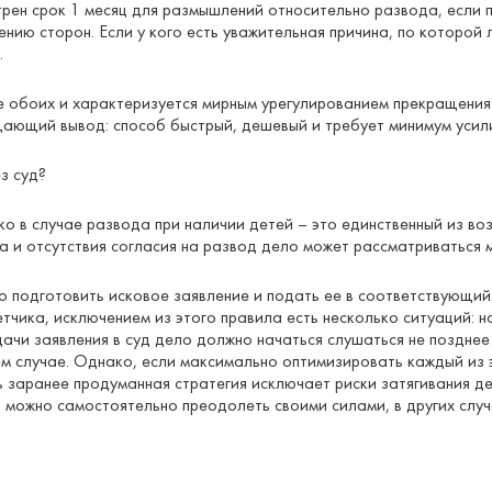
ен срок 1 месяц для размышлений относительно развода, если па
нию сторон. Если у кого есть уважительная причина, по которой 
.
е обоих и характеризуется мирным урегулированием прекращения
ающий вывод: способ быстрый, дешевый и требует минимум усил
з суд?
ко в случае развода при наличии детей – это единственный из в
та и отсутствия согласия на развод дело может рассматриваться 
о подготовить исковое заявление и подать ее в соответствующи
етчика, исключением из этого правила есть несколько ситуаций: 
ачи заявления в суд дело должно начаться слушаться не позднее 
ем случае. Однако, если максимально оптимизировать каждый из э
 заранее продуманная стратегия исключает риски затягивания де
 можно самостоятельно преодолеть своими силами, в других случ