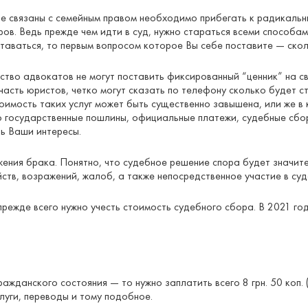
рые связаны с семейным правом необходимо прибегать к радикал
в. Ведь прежде чем идти в суд, нужно стараться всеми способам
ставаться, то первым вопросом которое Вы себе поставите — ско
во адвокатов не могут поставить фиксированный “ценник” на свои
часть юристов, четко могут сказать по телефону сколько будет 
тоимость таких услуг может быть существенно завышена, или же 
нно государственные пошлины, официальные платежи, судебные сб
ь Ваши интересы.
ния брака. Понятно, что судебное решение спора будет значите
йств, возражений, жалоб, а также непосредственное участие в су
прежде всего нужно учесть стоимость судебного сбора. В 2021 год
ажданского состояния — то нужно заплатить всего 8 грн. 50 коп.
уги, переводы и тому подобное.