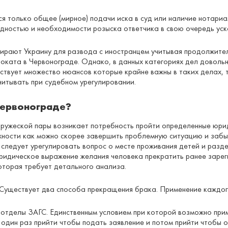
 только общее (мирное) подачи иска в суд или наличие нотариа
удностью и необходимости розыска ответчика в свою очередь уск
ыбирают Украину для развода с иностранцем учитывая продолжите
воката в Червонограде. Однако, в данных категориях дел доволь
ествует множество нюансов которые крайне важны в таких делах,
итывать при судебном урегулировании.
Червонограде?
пружеской пары возникает потребность пройти определенные юрид
ности как можно скорее завершить проблемную ситуацию и забыт
ледует урегулировать вопрос о месте проживания детей и разде
 юридическое выражение желания человека прекратить ранее заре
которая требует детального анализа.
Существует два способа прекращения брака. Применение каждого
 отделы ЗАГС. Единственным условием при которой возможно прим
 один раз прийти чтобы подать заявление и потом прийти чтобы 