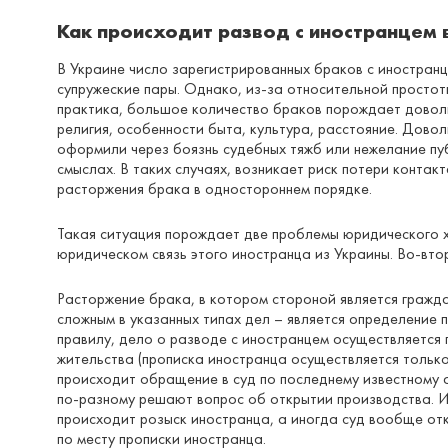
Как происходит развод с иностранцем
В Украине число зарегистрированных браков с иностран
супружеские пары. Однако, из-за относительной простот
практика, большое количество браков порождает доволь
религия, особенности быта, культура, расстояние. Дово
оформили через боязнь судебных тяжб или нежелание пуб
смыслах. В таких случаях, возникает риск потери конта
расторжения брака в одностороннем порядке.
Такая ситуация порождает две проблемы юридического х
юридическом связь этого иностранца из Украины. Во-вт
Расторжение брака, в котором стороной является гражда
сложным в указанных типах дел – является определение 
правилу, дело о разводе с иностранцем осуществляется 
жительства (прописка иностранца осуществляется только
происходит обращение в суд по последнему известному 
по-разному решают вопрос об открытии производства. И
происходит розыск иностранца, а иногда суд вообще отк
по месту прописки иностранца.