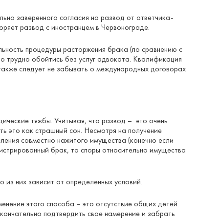
льно заверенного согласия на развод от ответчика-
оряет развод с иностранцем в Червонограде.
льность процедуры расторжения брака (по сравнению с
но трудно обойтись без услуг адвоката. Квалификация
 также следует не забывать о международных договорах
ические тяжбы. Учитывая, что развод – это очень
ь это как страшный сон. Несмотря на получение
ления совместно нажитого имущества (конечно если
гистрированный брак, то споры относительно имущества
 из них зависит от определенных условий.
енение этого способа – это отсутствие общих детей.
окончательно подтвердить свое намерение и забрать