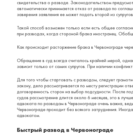
свидетельства о разводе. Законодательством предусмотр
автоматически принимается отказ от развода по соглаше
заверения заявления ее может подать второй из супругов
Такой способ возможен только если есть общее согласи
при разводах, когда стороной брака иностранец. Обобщ
Как происходит расторжение брака в Червонограде чере
Обращение в суд всегда считалось крайней мерой, одна
зависит только от самих супругов. При наличии конфлик
Для того чтобы стартовать с разводом, следует грамотн
закону, дело рассматривается по месту регистрации отв
договоренность сторон на выбор подсудности. После под
судов рассмотрение длится около 6 месяцев, это в лучш
адвоката по разводам в Червонограде очень важна, ведь
Червонограде проходит без всякого затруднения. Иногда
адвокатом.
Быстрый развод в Червонограде