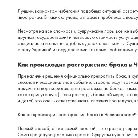
Лучшим вариантом избегания подобных ситуаций остается
иностранца. В таких случаях, отпадает проблема с подс
Несмотря на все сложности, супружеские пары все же в
другими государствами) и невысокую стоимость услуг ад
специалиста и опыт в подобных делах очень важны. Сущ
между Украиной и государствами которые необходимо уч
Как происходит расторжение брака в 
При наличии решения официально прекратить брак, в су
сложная и эмоциональное событие, стороны ищут возмож
документа подтверждающего расторжение брака, также с
такое присутствует). Если развод ,в большой мере, это
и детей это очень ответственная и сложная процедура, 
Как же происходит расторжение брака в Червонограде? 
Первый способ, он же самый простой – это развод через
Сама процедура довольно проста. Супругам нужно лично