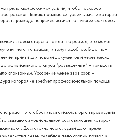
 мы прилагаем максимум усилий, чтобы поскорее
 застрахован. Бывают разные ситуации в жизни которые
корость развода напрямую зависит от многих факторов.
почему вторая сторона не идет на развод, это может
лучения чего-то взамен, и тому подобное. В данном
ление, прийти для подачи документов и через месяц
я до официального статуса “разведенные” – тридцать
ыло спонтанным. Ускорение менее этот срок –
цедура которая не требует профессиональной помощи
онограде – это обратиться с иском в орган правосудия
. Это связано с эмоциональной составляющей которая
ашкаливают. Достаточно часто, судьи дают время
е жительства детей судебное дело скорый развод в