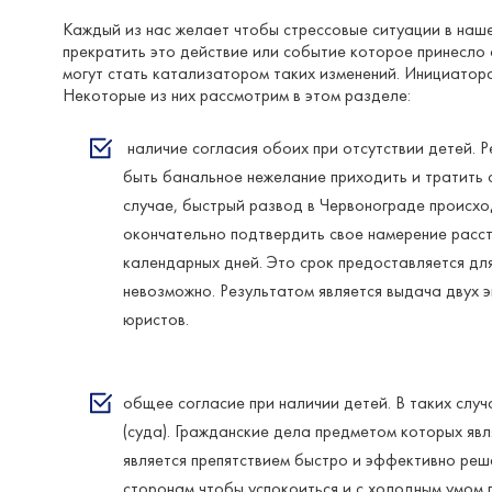
Каждый из нас желает чтобы стрессовые ситуации в наше
прекратить это действие или событие которое принесло 
могут стать катализатором таких изменений. Инициатора
Некоторые из них рассмотрим в этом разделе:
наличие согласия обоих при отсутствии детей. 
быть банальное нежелание приходить и тратить с
случае, быстрый развод в Червонограде происхо
окончательно подтвердить свое намерение расс
календарных дней. Это срок предоставляется для
невозможно. Результатом является выдача двух 
юристов.
общее согласие при наличии детей. В таких случ
(суда). Гражданские дела предметом которых яв
является препятствием быстро и эффективно реш
сторонам чтобы успокоиться и с холодным умом 