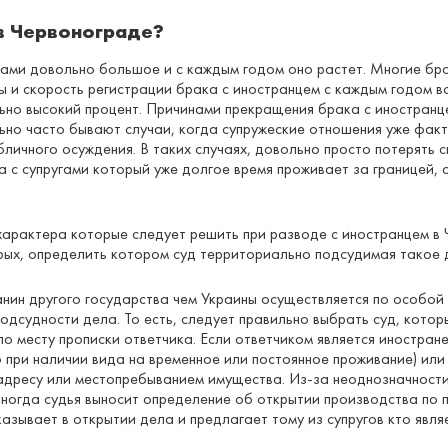
 в Червонограде?
цами довольно большое и с каждым годом оно растет. Многие бра
ы и скорость регистрации брака с иностранцем с каждым годом в
но высокий процент. Причинами прекращения брака с иностранц
льно часто бывают случаи, когда супружеские отношения уже фа
личного осуждения. В таких случаях, довольно просто потерять с
кта с супругами который уже долгое время проживает за границей
арактера которые следует решить при разводе с иностранцем в 
орых, определить котором суд территориально подсудимая такое 
нин другого государства чем Украины осуществляется по особой
подсудности дела. То есть, следует правильно выбрать суд, кот
по месту прописки ответчика. Если ответчиком является иностран
 при наличии вида на временное или постоянное проживание) или
адресу или местопребыванием имущества. Из-за неоднозначности
ногда судья выносит определение об открытии производства по 
азывает в открытии дела и предлагает тому из супругов кто явл