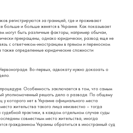
ков регистрируются за границей, где и проживают
се больше и больше женятся в Украине. Как показывает
ем могут быть различные факторы, например обычаи,
ктически прекращены, однако юридически, развод еще не
вязь с ответчиком-иностранцем в прямом и переносном
, а также определенные юридические сложности
Червонограде. Во-первых, адвокату нужно доказать о
дело.
 процедуре. Особенность заключается в том, что самым
орый уполномоченный решать дело о разводе. По общему
ец у которого нет в Украине официального места
 место жительства такого лица неизвестно – тогда
 судебной практики, в каждом отдельном случае суды
последним совместным место жительства, иногда
яется гражданином Украины обратиться в иностранный суд