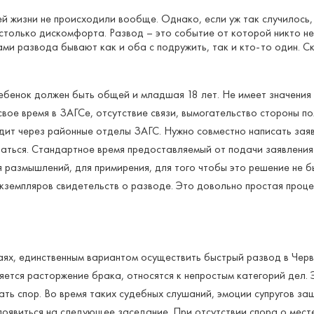
й жизни не происходили вообще. Однако, если уж так случилось,
столько дискомфорта. Развод – это событие от которой никто не
ми развода бывают как и оба с подружить, так и кто-то один. С
Ребенок должен быть общей и младшая 18 лет. Не имеет значения 
вое время в ЗАГСе, отсутствие связи, вымогательство стороны по
дит через районные отделы ЗАГС. Нужно совместно написать заяв
таться. Стандартное время предоставляемый от подачи заявлени
 размышлений, для примирения, для того чтобы это решение не б
экземпляров свидетельств о разводе. Это довольно простая про
аях, единственным вариантом осуществить быстрый развод в Черв
ляется расторжение брака, относятся к непростым категорий дел
ать спор. Во время таких судебных слушаний, эмоции супругов з
появиться на следующее заседание. При отсутствии спора о мест