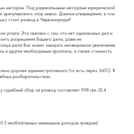
ьным методам. Под радикальными методами юридической
и урегулировать спор мирно. Данное утверждение, в том
лько стоит развод в Червонограде?
 услуги. Это связано с тем, что нет одинаковых дел и
стоить разрешения Вашего дела, даже не
в конце дела Вас может ожидать неожиданное увеличение
оры и другие необходимые проплаты, а также стоимость
льно дороже административного (то есть через ЗАГС). В
дебных разбирательствах.
у судебный сбор за развод составляет 908 грн. (0,4
 (0.5 необлагаемых минимумов доходов граждан).