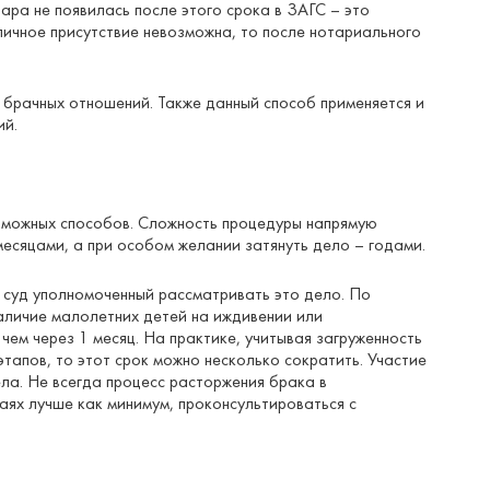
ра не появилась после этого срока в ЗАГС – это
личное присутствие невозможна, то после нотариального
 брачных отношений. Также данный способ применяется и
ий.
озможных способов. Сложность процедуры напрямую
месяцами, а при особом желании затянуть дело – годами.
й суд уполномоченный рассматривать это дело. По
наличие малолетних детей на иждивении или
чем через 1 месяц. На практике, учитывая загруженность
тапов, то этот срок можно несколько сократить. Участие
ла. Не всегда процесс расторжения брака в
аях лучше как минимум, проконсультироваться с