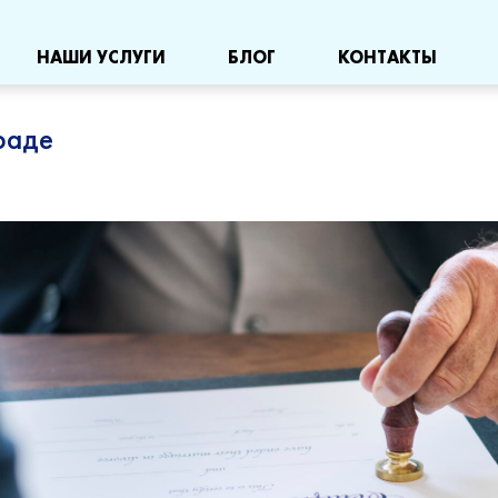
НАШИ УСЛУГИ
БЛОГ
КОНТАКТЫ
раде
Алименты с иностранца
Раз
Взыскание алиментов за границей
Увеличение размера алиментов
Уменьшение размера алиментов
Определение места жительства ребенка
Лишение родительских прав
Восстановления родительских прав после их лишения
Установление отцовства
Оспаривание отцовства